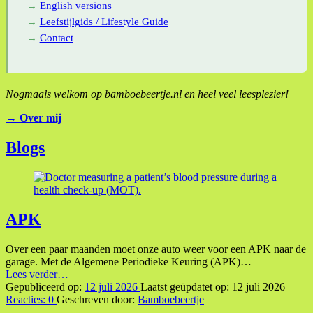
English versions
Leefstijlgids / Lifestyle Guide
Contact
Nogmaals welkom op bamboebeertje.nl en heel veel leesplezier!
→ Over mij
Teruggaan
Blogs
naar
de
hoofdnavigatie
APK
Over een paar maanden moet onze auto weer voor een APK naar de
garage. Met de Algemene Periodieke Keuring (APK)…
“APK”
Lees verder
…
Gepubliceerd op:
12 juli 2026
Laatst geüpdatet op:
12 juli 2026
Reacties:
0
Geschreven door:
Bamboebeertje