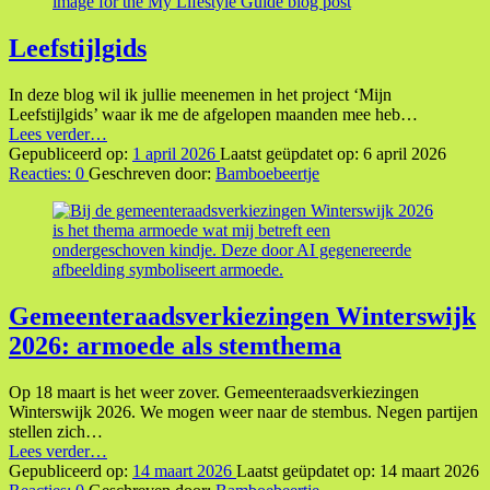
Leefstijlgids
In deze blog wil ik jullie meenemen in het project ‘Mijn
Leefstijlgids’ waar ik me de afgelopen maanden mee heb…
“Leefstijlgids”
Lees verder
…
Gepubliceerd op:
1 april 2026
Laatst geüpdatet op:
6 april 2026
Reacties:
0
Geschreven door:
Bamboebeertje
Gemeenteraadsverkiezingen Winterswijk
2026: armoede als stemthema
Op 18 maart is het weer zover. Gemeenteraadsverkiezingen
Winterswijk 2026. We mogen weer naar de stembus. Negen partijen
stellen zich…
“Gemeenteraadsverkiezingen
Lees verder
…
Winterswijk
Gepubliceerd op:
14 maart 2026
Laatst geüpdatet op:
14 maart 2026
2026: